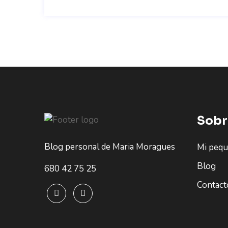
Sobr
Blog personal de Maria Moragues
Mi peq
Blog
680 42 75 25
Contact