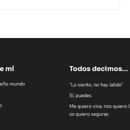
e mí
Todos decimos…
ueño mundo
“Lo siento, no hay latido”
Sí, puedes
o
Me quiero viva, nos quiero l
os quiero seguras