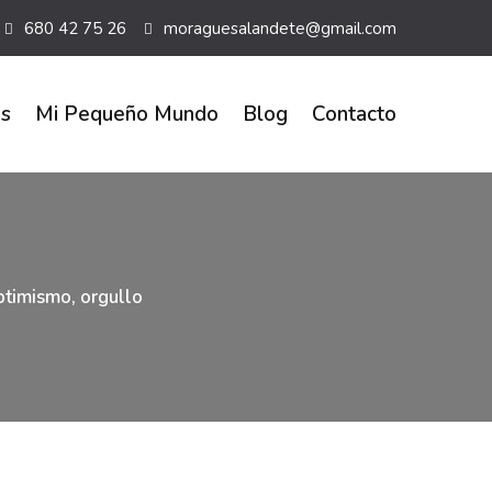
680 42 75 26
moraguesalandete@gmail.com
es
Mi Pequeño Mundo
Blog
Contacto
ptimismo
,
orgullo