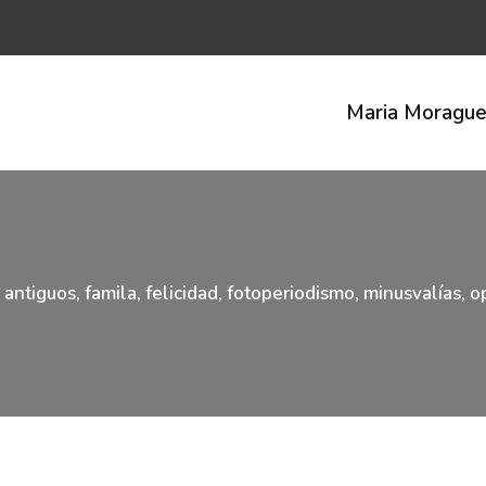
Maria Moragu
s antiguos
,
famila
,
felicidad
,
fotoperiodismo
,
minusvalías
,
o