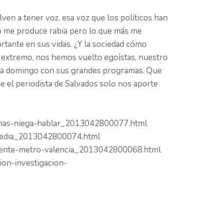
lven a tener voz, esa voz que los políticos han
to me produce rabia pero lo que más me
tante en sus vidas. ¿Y la sociedad cómo
 extremo, nos hemos vuelto egoístas, nuestro
cada domingo con sus grandes programas. Que
e el periodista de Salvados solo nos aporte
cianas-niega-hablar_2013042800077.html
ragedia_2013042800074.html
ccidente-metro-valencia_2013042800068.html
ion-investigacion-