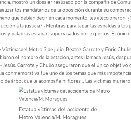
encia
, mostró un dossier realizado por la compañía de Com
alizar los mandatarios de la oposición durante su compare
temano que debían decir en cada momento, les aleccionaron.
ción a la justicia? ¿Mentiras para tapar las espaldas a los 
s y palabras estaban supervisados por expertos. El único ob
e Víctimasdel Metro
3 de julio,
Beatriz Garrote
y Enric Chuli
biaron el nombre de la estación, antes llamada Jesús, después
- Jesús. Garrote y Chulio aseguraron que el único objetivo d
tua conmemorativa fue uno de los temas que más impotencia 
o de árbol que le acompañe ni flores… Las víctimas muriero
Estatua víctimas del accidente de
Metro Valencia/M. Moragues