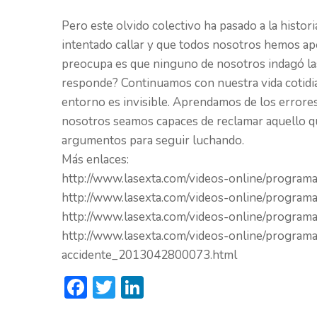
Pero este olvido colectivo ha pasado a la histori
intentado callar y que todos nosotros hemos ap
preocupa es que ninguno de nosotros indagó las
responde? Continuamos con nuestra vida cotidia
entorno es invisible. Aprendamos de los errore
nosotros seamos capaces de reclamar aquello que
argumentos para seguir luchando.
Más enlaces:
http://www.lasexta.com/videos-online/program
http://www.lasexta.com/videos-online/programa
http://www.lasexta.com/videos-online/programa
http://www.lasexta.com/videos-online/programa
accidente_2013042800073.html
Facebook
Twitter
LinkedIn