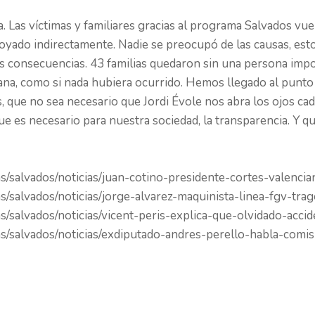
a. Las víctimas y familiares gracias al programa Salvados vue
oyado indirectamente. Nadie se preocupó de las causas, es
 consecuencias. 43 familias quedaron sin una persona impor
na, como si nada hubiera ocurrido. Hemos llegado al punto
s, que no sea necesario que Jordi Évole nos abra los ojos 
 es necesario para nuestra sociedad, la transparencia. Y qu
as/salvados/noticias/juan-cotino-presidente-cortes-valen
s/salvados/noticias/jorge-alvarez-maquinista-linea-fgv-t
s/salvados/noticias/vicent-peris-explica-que-olvidado-a
s/salvados/noticias/exdiputado-andres-perello-habla-comis